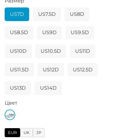
Размер
US7D
US7.5D
US8D
US8.5D
US9D
US9.5D
US10D
US10.5D
US11D
US11.5D
US12D
US12.5D
US13D
US14D
Цвет
EUR
UK
JP