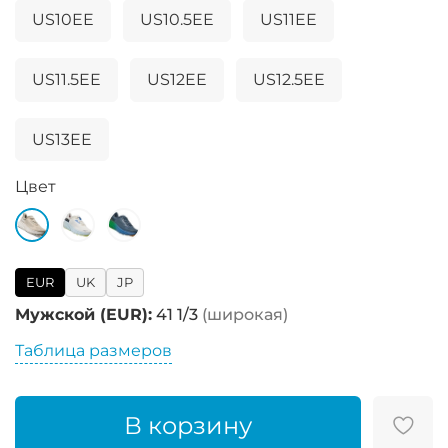
US10EE
US10.5EE
US11EE
US11.5EE
US12EE
US12.5EE
US13EE
Цвет
EUR
UK
JP
Мужской (EUR):
41 1/3
(широкая)
Таблица размеров
В корзину