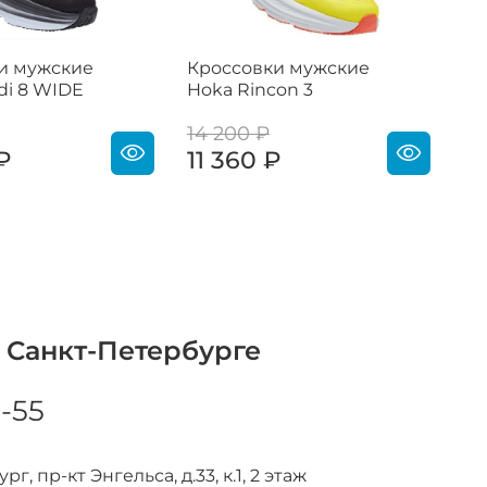
и мужские
Кроссовки мужские
Кр
di 8 WIDE
Hoka Rincon 3
Ho
W
14 200 ₽
₽
11 360 ₽
1
 Санкт-Петербурге
8-55
г, пр-кт Энгельса, д.33, к.1, 2 этаж