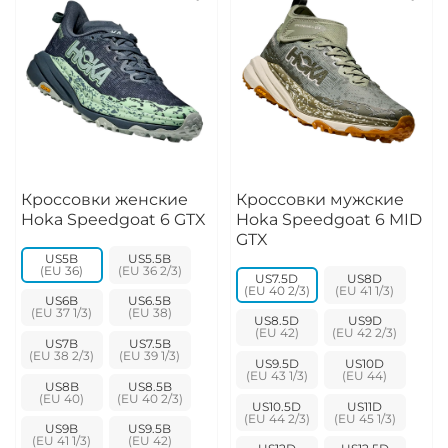
Кроссовки женские
Кроссовки мужские
Hoka Speedgoat 6 GTX
Hoka Speedgoat 6 MID
GTX
US5B
US5.5B
US7.5D
US8D
US6B
US6.5B
US8.5D
US9D
US7B
US7.5B
US9.5D
US10D
US8B
US8.5B
US10.5D
US11D
US9B
US9.5B