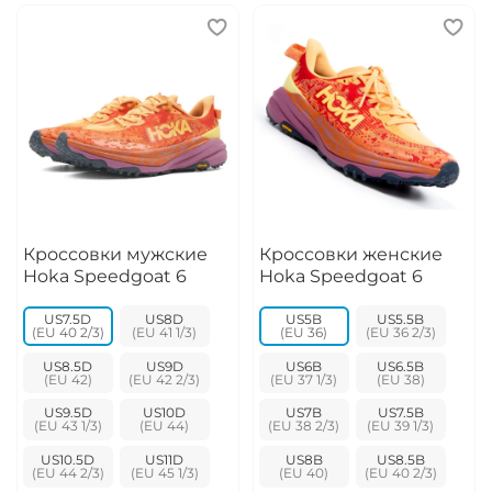
Кроссовки мужские
Кроссовки женские
Hoka Speedgoat 6
Hoka Speedgoat 6
US7.5D
US8D
US5B
US5.5B
US8.5D
US9D
US6B
US6.5B
US9.5D
US10D
US7B
US7.5B
US10.5D
US11D
US8B
US8.5B