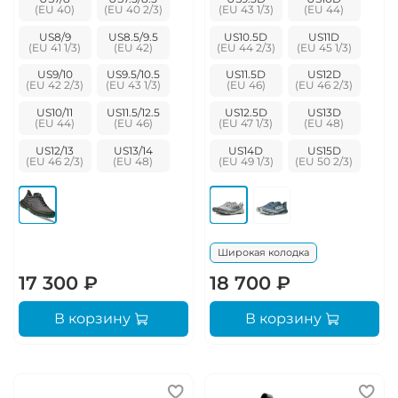
US8/9
US8.5/9.5
US10.5D
US11D
US9/10
US9.5/10.5
US11.5D
US12D
US10/11
US11.5/12.5
US12.5D
US13D
US12/13
US13/14
US14D
US15D
Широкая колодка
17 300 ₽
18 700 ₽
В корзину
В корзину