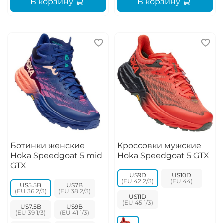
В корзину
В корзину
Ботинки женские
Кроссовки мужские
Hoka Speedgoat 5 mid
Hoka Speedgoat 5 GTX
GTX
US9D
US10D
US5.5B
US7B
US11D
US7.5B
US9B