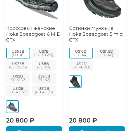
Кроссовки женские
Ботинки Мужские
Hoka Speedgoat 6 MID
Hoka Speedgoat 5 mid
GTX
GTX
US6.5B
US7B
US10D
US11.5D
US7.5B
US8B
US12D
US9B
US9.5B
US10B
US12B
20 800 ₽
20 800 ₽