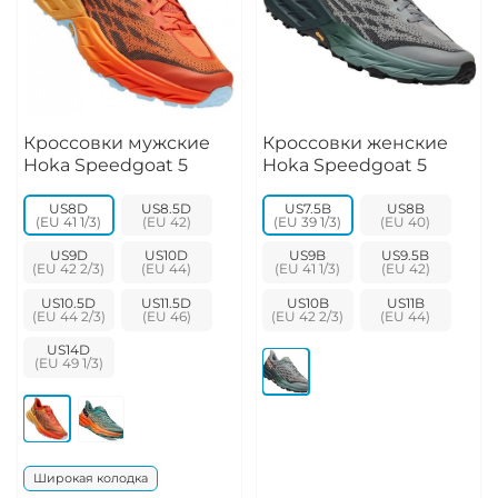
Кроссовки мужские
Кроссовки женские
Hoka Speedgoat 5
Hoka Speedgoat 5
US8D
US8.5D
US7.5B
US8B
US9D
US10D
US9B
US9.5B
US10.5D
US11.5D
US10B
US11B
US14D
Широкая колодка