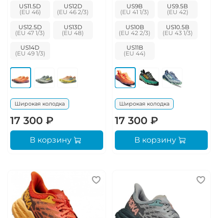
US11.5D
US12D
US9B
US9.5B
US12.5D
US13D
US10B
US10.5B
US14D
US11B
Широкая колодка
Широкая колодка
17 300 ₽
17 300 ₽
В корзину
В корзину