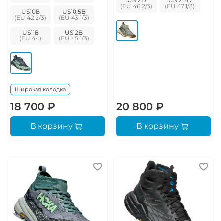
US12D
US12.5D
US10B
US10.5B
US11B
US12B
Широкая колодка
18 700 ₽
20 800 ₽
В корзину
В корзину