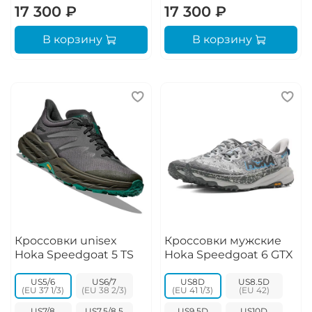
17 300 ₽
17 300 ₽
В корзину
В корзину
Кроссовки unisex
Кроссовки мужские
Hoka Speedgoat 5 TS
Hoka Speedgoat 6 GTX
US5/6
US6/7
US8D
US8.5D
US7/8
US7.5/8.5
US9.5D
US10D