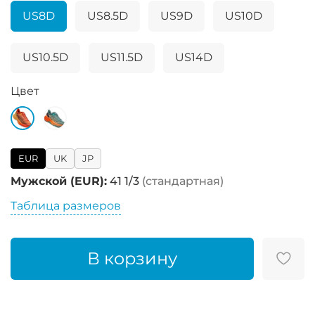
US8D
US8.5D
US9D
US10D
US10.5D
US11.5D
US14D
Цвет
EUR
UK
JP
Мужской (EUR):
41 1/3
(стандартная)
Таблица размеров
В корзину