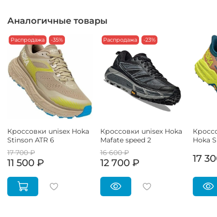
Аналогичные товары
Распродажа
-35%
Распродажа
-23%
Кроссовки unisex Hoka
Кроссовки unisex Hoka
Кросс
Stinson ATR 6
Mafate speed 2
Hoka S
17 700 ₽
16 600 ₽
17 3
11 500 ₽
12 700 ₽