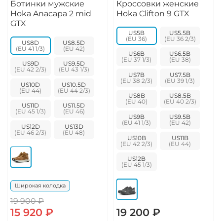
Ботинки мужские
Кроссовки женские
Hoka Anacapa 2 mid
Hoka Clifton 9 GTX
GTX
US5B
US5.5B
US8D
US8.5D
US6B
US6.5B
US9D
US9.5D
US7B
US7.5B
US10D
US10.5D
US8B
US8.5B
US11D
US11.5D
US9B
US9.5B
US12D
US13D
US10B
US11B
US12B
Широкая колодка
19 900 ₽
15 920 ₽
19 200 ₽