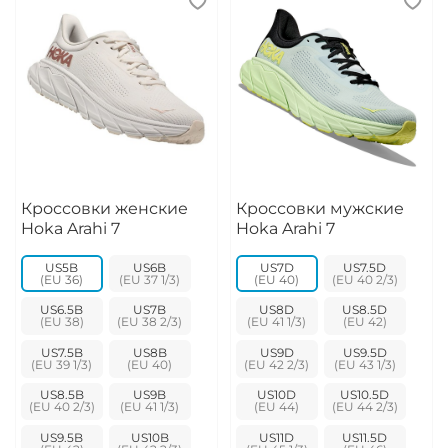
Кроссовки женские
Кроссовки мужские
Hoka Arahi 7
Hoka Arahi 7
US5B
US6B
US7D
US7.5D
US6.5B
US7B
US8D
US8.5D
US7.5B
US8B
US9D
US9.5D
US8.5B
US9B
US10D
US10.5D
US9.5B
US10B
US11D
US11.5D