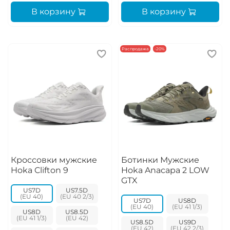
В корзину
В корзину
Распродажа
-20%
Кроссовки мужские
Ботинки Мужские
Hoka Clifton 9
Hoka Anacapa 2 LOW
GTX
US7D
US7.5D
US7D
US8D
US8D
US8.5D
US8.5D
US9D