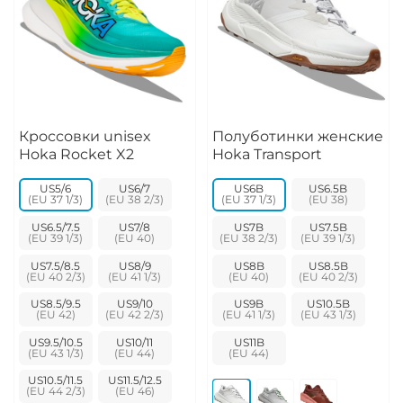
Кроссовки unisex
Полуботинки женские
Hoka Rocket X2
Hoka Transport
US5/6
US6/7
US6B
US6.5B
US6.5/7.5
US7/8
US7B
US7.5B
US7.5/8.5
US8/9
US8B
US8.5B
US8.5/9.5
US9/10
US9B
US10.5B
US9.5/10.5
US10/11
US11B
US10.5/11.5
US11.5/12.5