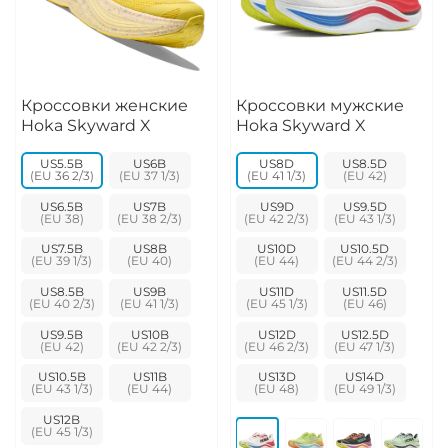
Кроссовки женские
Кроссовки мужские
Hoka Skyward X
Hoka Skyward X
US5.5B
US6B
US8D
US8.5D
US6.5B
US7B
US9D
US9.5D
US7.5B
US8B
US10D
US10.5D
US8.5B
US9B
US11D
US11.5D
US9.5B
US10B
US12D
US12.5D
US10.5B
US11B
US13D
US14D
US12B