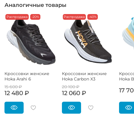
Аналогичные товары
Распродажа
-20%
Распродажа
-40%
Кроссовки женские
Кроссовки женские
Кросс
Hoka Arahi 6
Hoka Carbon X3
Hoka B
15 600 ₽
20 100 ₽
17 7
12 480 ₽
12 060 ₽