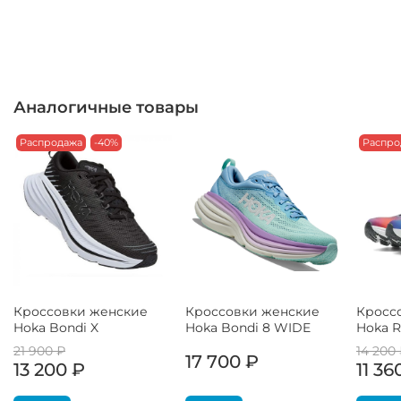
Аналогичные товары
Распродажа
-40%
Распро
Кроссовки женские
Кроссовки женские
Кросс
Hoka Bondi X
Hoka Bondi 8 WIDE
Hoka R
21 900 ₽
14 200
17 700 ₽
13 200 ₽
11 36