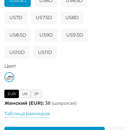
US5.5D
US6D
US6.5D
US7D
US7.5D
US8D
US8.5D
US9D
US9.5D
US10D
US11D
Цвет
EUR
UK
JP
Женский (EUR):
38
(широкая)
Таблица размеров