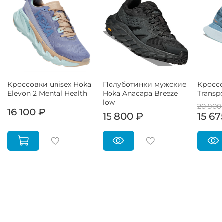
Кроссовки unisex Hoka
Полуботинки мужские
Кроссо
Elevon 2 Mental Health
Hoka Anacapa Breeze
Transp
low
20 900
16 100 ₽
15 800 ₽
15 67