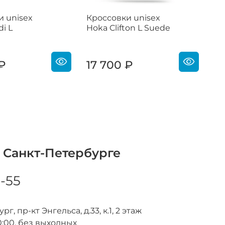
и unisex
Кроссовки unisex
Кр
i L
Hoka Clifton L Suede
Ho
Em
17
 ₽
17 700 ₽
1
 Санкт-Петербурге
8-55
г, пр-кт Энгельса, д.33, к.1, 2 этаж
0:00, без выходных