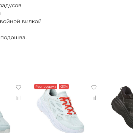
радусов
ы
двойной вилкой
 подошва.
Распродажа
-20%