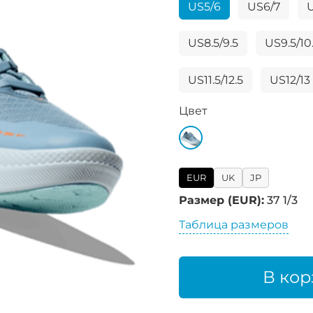
US5/6
US6/7
US8.5/9.5
US9.5/10
US11.5/12.5
US12/13
Цвет
EUR
UK
JP
Размер (EUR):
37 1/3
Таблица размеров
В кор