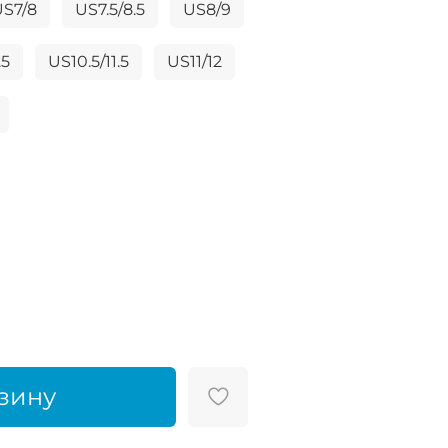
US7/8
US7.5/8.5
US8/9
.5
US10.5/11.5
US11/12
зину