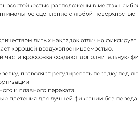
зносостойкостью расположены в местах наибол
 оптимальное сцепление с любой поверхностью.
ичеством литых накладок отлично фиксирует с
адает хорошей воздухопроницаемостью.
ой части кроссовка создают дополнительную ф
уровку, позволяет регулировать посадку под л
мортизации
ного и плавного переката
тью плетения для лучшей фиксации без перед