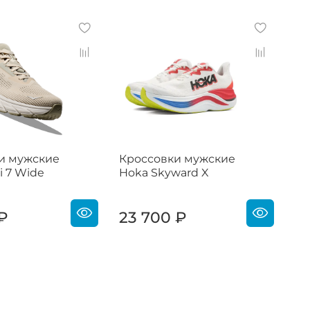
и мужские
Кроссовки мужские
Кр
i 7 Wide
Hoka Skyward X
Ho
 ₽
23 700 ₽
1