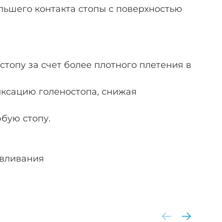
ьшего контакта стопы с поверхностью
топу за счет более плотного плетения в
иксацию голеностопа, снижая
юбую стопу.
авливания