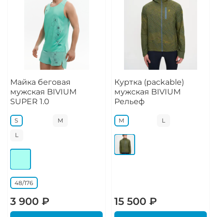
Майка беговая
Куртка (packable)
мужская BIVIUM
мужская BIVIUM
SUPER 1.0
Рельеф
S
M
M
L
L
48/176
3 900 ₽
15 500 ₽