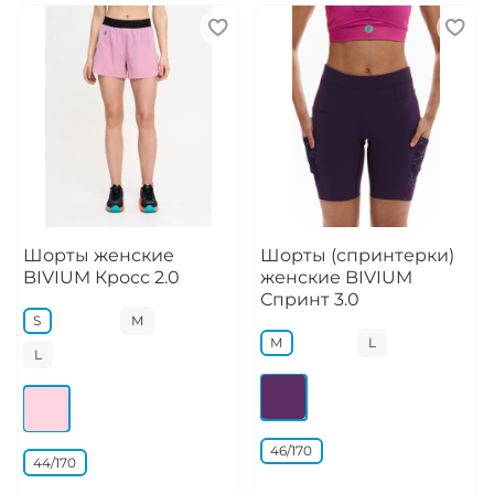
Шорты женские
Шорты (спринтерки)
BIVIUM Кросс 2.0
женские BIVIUM
Спринт 3.0
S
M
M
L
L
46/170
44/170