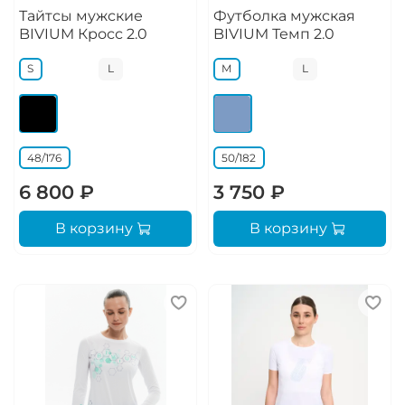
Тайтсы мужские
Футболка мужская
BIVIUM Кросс 2.0
BIVIUM Темп 2.0
S
L
M
L
48/176
50/182
6 800 ₽
3 750 ₽
В корзину
В корзину