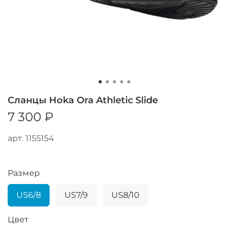
Сланцы Hoka Ora Athletic Slide
7 300 ₽
арт.
1155154
Размер
US6/8
US7/9
US8/10
Цвет