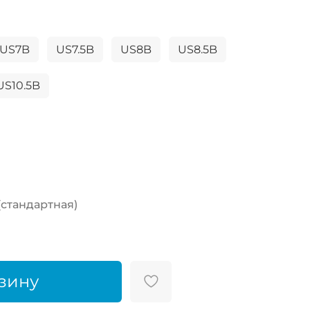
US7B
US7.5B
US8B
US8.5B
US10.5B
(стандартная)
зину