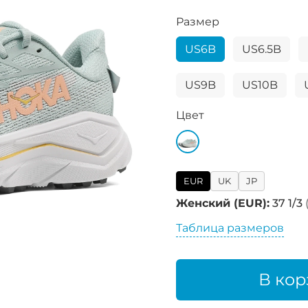
Размер
US6B
US6.5B
US9B
US10B
Цвет
EUR
UK
JP
Женский (EUR):
37 1/3
Таблица размеров
В кор