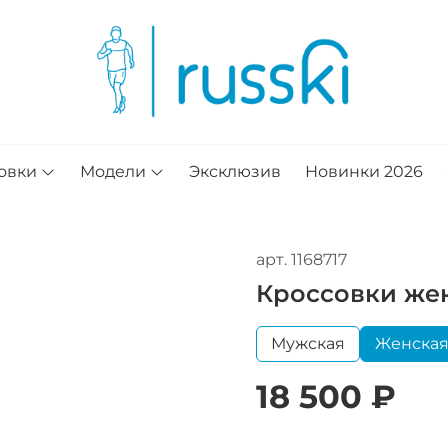
овки
Модели
Эксклюзив
Новинки 2026
арт.
1168717
Кроссовки жен
Мужская
Женска
18 500 ₽