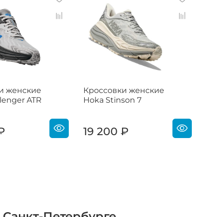
и женские
Кроссовки женские
Кр
lenger ATR
Hoka Stinson 7
Ho
₽
19 200 ₽
1
 Санкт-Петербурге