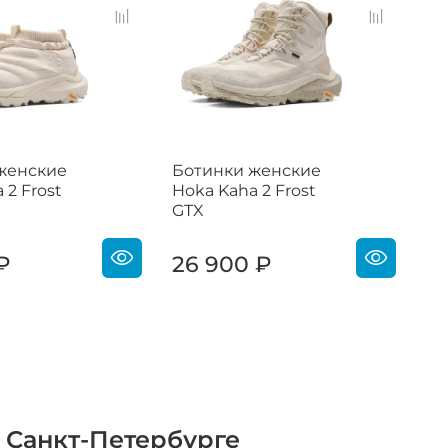
женские
Ботинки женские
Бо
 2 Frost
Hoka Kaha 2 Frost
Ho
GTX
GT
18
₽
26 900 ₽
1
 Санкт-Петербурге