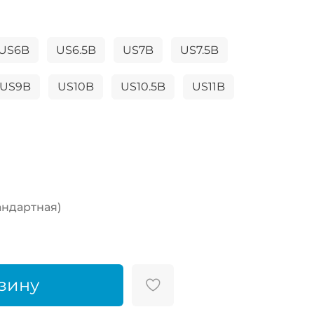
US6B
US6.5B
US7B
US7.5B
US9B
US10B
US10.5B
US11B
андартная)
зину