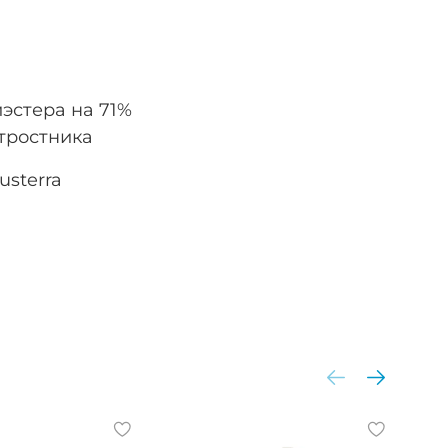
иэстера на 71%
тростника
usterra
Ра