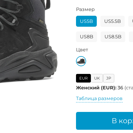
Размер
US5B
US5.5B
US8B
US8.5B
Цвет
EUR
UK
JP
Женский (EUR):
36
(ст
Таблица размеров
В кор