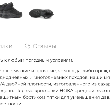
тики
Отзывы
ь к любым погодным условиям.
более мягкие и прочные, чем когда-либо преж
днодневных и многодневных походов, наши мягк
 двойной плотности, изготовленного из сахар
дели. Первые кроссовки HOKA средней высоты с
защитным бортиком пятки для уменьшения дав
естности.