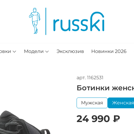
овки
Модели
Эксклюзив
Новинки 2026
арт.
1162531
Ботинки женск
Мужская
Женска
24 990 ₽