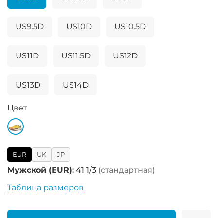
US9.5D
US10D
US10.5D
US11D
US11.5D
US12D
US13D
US14D
Цвет
EUR
UK
JP
Мужской (EUR):
41 1/3
(стандартная)
Таблица размеров