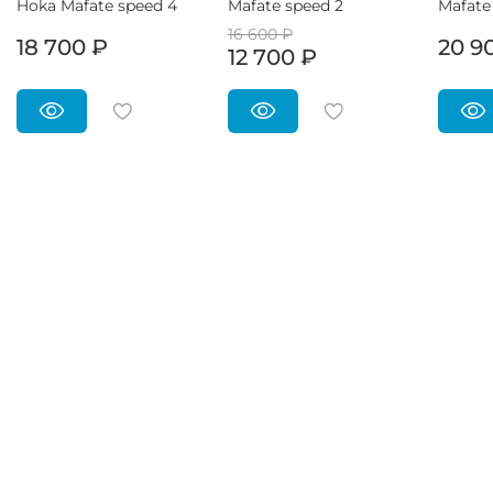
Hoka Mafate speed 4
Mafate speed 2
Mafate
16 600 ₽
18 700 ₽
20 9
12 700 ₽