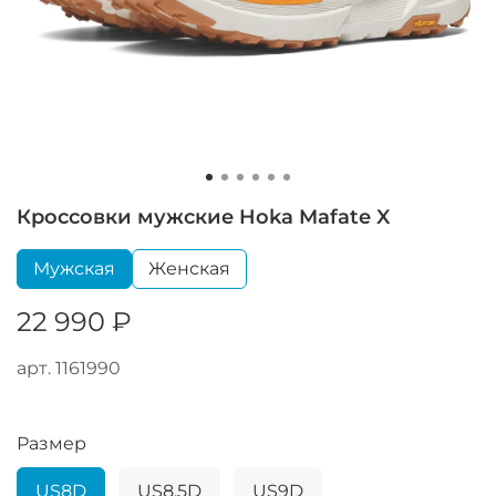
Кроссовки мужские Hoka Mafate X
Мужская
Женская
22 990 ₽
арт.
1161990
Размер
US8D
US8.5D
US9D